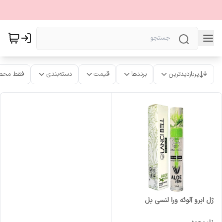
پربازدیدترین
برندها
قیمت
دسته‌بندی
فقط محص
ژل ابرو آلوئه ورا لنسی بل