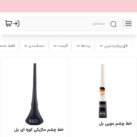
پربازدیدترین
برندها
قیمت
دسته‌بندی
فقط محص
خط چشم مویی بل
خط چشم ماژیکی کوزه ای بل