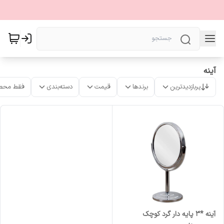
آینه
پربازدیدترین
برندها
قیمت
دسته‌بندی
فقط محص
آینه *3 پایه دار گرد کوچک