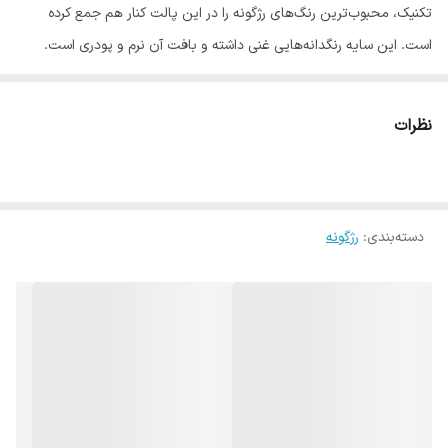
تکنیک، محبوب‌ترین رنگ‌های رژگونه را در این پالت کنار هم جمع کرده
است. این سایه رنگدانه‌هایی غنی داشته و بافت آن نرم و پودری است.
پالت رژگونه تکنیک مدل MEGA BLUSH به شما کمک می‌کند تا برای مدت
طولانی چهره‌ای گلگون و شاداب داشته باشید. با ترکیب رنگ‌های این پلت
نظرات
می‌توانید رنگ‌های بیشتری بسازید و به رنگ دلخواه خود برسید. پلت
سایه‌ی Mega Blush، مانند دیگر محصولات برند تکنیک، بدون تست
حیوانی ساخته شده و برای افراد گیاهخوار و وگان نیز مناسب است.
دسته‌بندی
:
رژگونه
دارای جلوه مات
پیگمنت بالا
وگن
بدون تست حیوانی