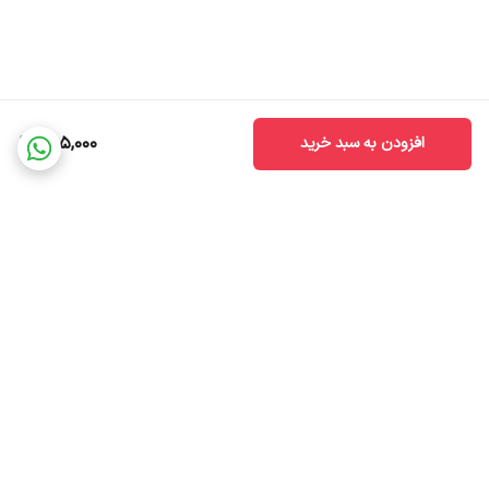
حاوی مواد مغذی مانند ویتامین C
دارای فینیش زیبا و طبیعی
نحوه استفاده:
بهترین زمان برای استفاده از هایلایتر، پیش از استفاده از اسپری فیکس و
895,000
افزودن به سبد خرید
پودرهای تثبیت کننده می‌باشد. هایلایتر را با استفاده از انگشتانتان بر روی
استخوان گونه، استخوان بینی، بالای لب‌ها و زیر ابرو‌هایتان بزنید.
با براش بر روی هایلایترِ پخش شده ضربه بزنید تا هایلایتر نمای نچرالی به
خود بگیرد. پیشنهاد می‌شود پس از اتمام میکاپ از اسپری فیکس استفاده
کنید تا آرایشتان در طول روز ماندگار بماند و از بین نرود.
برگشت به بالا