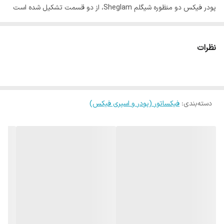
پودر فیکس دو منظوره شیگلم Sheglam، از دو قسمت تشکیل شده است
قسمت بالایی که برای زیر چشم استفاده می‌شود و قسمت زیرین که برای
فیکس کردن آرایش صورت مناسب است. این پودر فیکس شیگلم حاوی
نظرات
ترکیبات رطوبت رسان و کافئین بوده که باعث از بین بردن تیرگی زیر چشم
می‌شود.
دسته‌بندی
:
فیکساتور (پودر و اسپری فیکس)
ویژگی های پودر فیکس دو منظوره شیگلم Sheglam
نتیجه نهایی مات
ضد آب
بالا بردن ماندگاری آرایش
مناسب انواع پوست
پرکننده چین و چروک سطحی