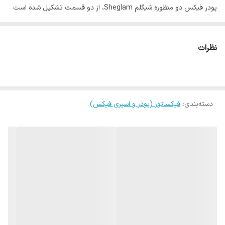
پودر فیکس دو منظوره شیگلم Sheglam، از دو قسمت تشکیل شده است
قسمت بالایی که برای زیر چشم استفاده می‌شود و قسمت زیرین که برای
فیکس کردن آرایش صورت مناسب است. این پودر فیکس شیگلم حاوی
نظرات
ترکیبات رطوبت رسان و کافئین بوده که باعث از بین بردن تیرگی زیر چشم
می‌شود.
دسته‌بندی
:
فیکساتور (پودر و اسپری فیکس)
ویژگی های پودر فیکس دو منظوره شیگلم Sheglam
نتیجه نهایی مات
ضد آب
بالا بردن ماندگاری آرایش
مناسب انواع پوست
پرکننده چین و چروک سطحی