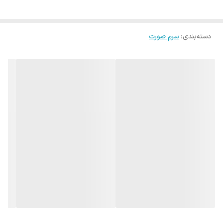
تقویت کننده سد دفاعی
حاوی ترکیبات ضدالتهاب
دسته‌بندی
:
سرم صورت
بهبود دهنده جای جوش و لک و چروک
کاهش دهنده سایز منافذ پوستی
کاهش دهنده شدت التهاب
تقویت کننده سد پوستی
سرم ضدلک و روشن کننده دارک اسپات اکسیس وای | 50 میل
سرم ضدلک و روشن کننده دارک اسپات اکسیس وای | 50 میل این سرم
موادی را برای روشن کردن و محو شدن لکه های تیره و تسکین پوست
خشن و تحریک شده استفاده کرده تا سرم نهایی را ایجاد کند تا نه تنها
بتوانیم درخشش را ببینیم، بلکه آن را نیز احساس کنیم.
سرم 5% مبتنی بر نیاسینامید که لکه های تیره را اصلاح می کند و رنگ
ناهموار پوست را بهبود می بخشد. این سرم با کمک Squalane مشتق شده