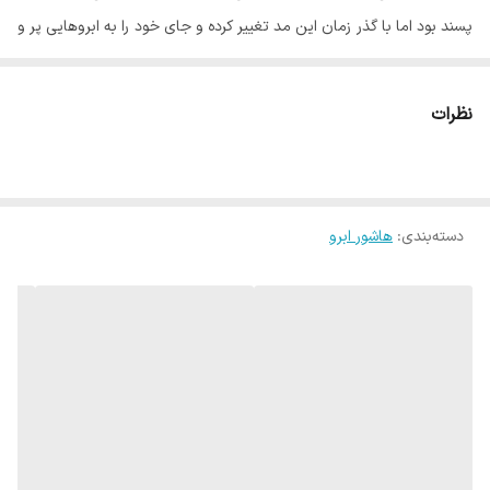
پسند بود اما با گذر زمان این مد تغییر کرده و جای خود را به ابروهایی پر و
لیفت شده داده است. زیبایی ابروها تاثیر بسیار زیادی در جلوه چشم ها و
صورت داشته و خالی بودن قسمت هایی از ابرو آزار دهنده خواهد بود.
نظرات
ابرو های کم پشت یا پر پشت می توانند تغییر زیادی در چهره ایجاد کنند.
روش های بسیار زیادی برای پر کردن ابرو و دادن جلوه زیباتر به آنها وجود
دارد که یکی از محبوب ترین آنها استفاده از ماژیک های هاشور ابرو است.
دسته‌بندی
:
هاشور ابرو
با استفاده از هاشور ابرو Sheglam می توان حالت ابرو را به بهترین شکل
تغییر داده و تاثیر زیادی در چهره ایجاد کرد.بر خلاف روش میکروبلیدینگ که
تاثیر آن روی ابرو ها دائمی یا نیمه دائمی است, خط های کشیده شده
توسط ماژیک هاشور ابرو شیگلم موقتی بوده و شما می توانید با استفاده از
محلول آرایش پاکن این خطوط را پاک نمایید.
مداد ها و ماژیک های هاشور ابرو یکی از محصولات کاربردی برای اصلاح
حالت ابرو و پر تر و زیباتر جلوه دادن آن هستند.این محصول با سری مویی
و بسیار نازک خود در رنگ های بسیار کاربردی به شما کمک می کند ابرو های