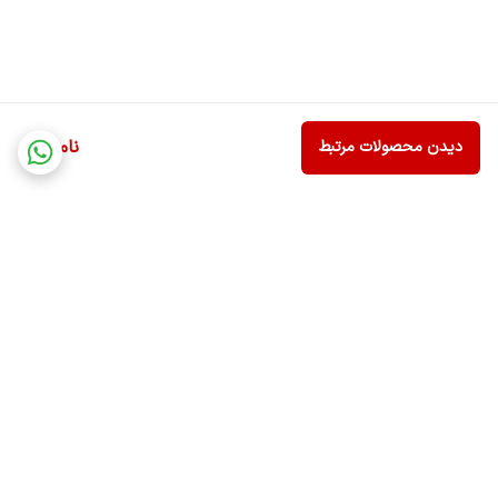
حجم: 1.2 میل
روش استفاده:
پس از تمیز کردن ناحیه ابرو, هاشور ابرو شیگلم را در جهت رویش ابرو ها
به سمت بالا قرار داده و لابلای تار ابروهایتان بکشید.
ناموجود
دیدن محصولات مرتبط
برگشت به بالا