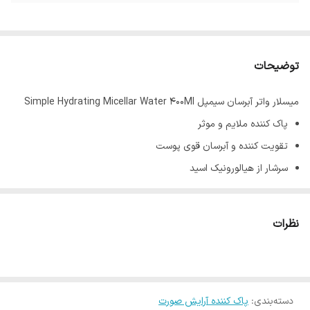
توضیحات
میسلار واتر آبرسان سیمپل Simple Hydrating Micellar Water 400Ml
پاک کننده ملایم و موثر
تقویت کننده و آبرسان قوی پوست
سرشار از هیالورونیک اسید
فاقد و عطر رنگ مصنوعی
فاقد مواد شیمیایی مضر
نظرات
حفظ رطوبت و شادابی پوست
بدون نیاز به آبکشی
تقویت سد دفاعی پوست
دسته‌بندی
:
فرمولاسیون کاملا وگان و گیاهی
پاک کننده آرایش صورت