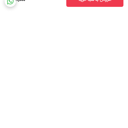
978,000
برگشت به بالا
پشتیبانی ۲۴ ساعته
۷ روز ضمانت بازگشت کالا