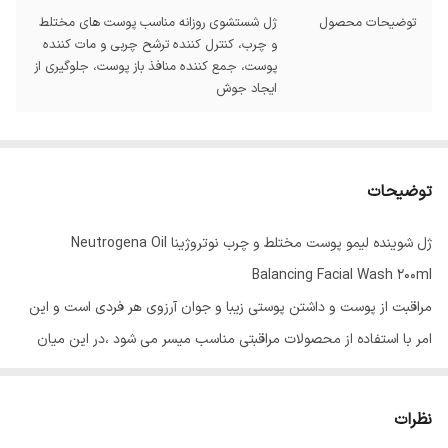
توضیحات محصول
ژل شستشوی روزانه مناسب پوست های مختلط
و چرب، کنترل کننده ترشح چربی و مات کننده
پوست، جمع کننده منافذ باز پوست، جلوگیری از
ایجاد جوش
توضیحات
ژل شوینده لیمو پوست مختلط و چرب نوتروژینا Neutrogena Oil
Balancing Facial Wash 200ml
مراقبت از پوست و داشتن پوستی زیبا و جوان آرزوی هر فردی است و این
امر با استفاده از محصولات مراقبتی مناسب میسر می شود ،در این میان
استفاده از شوینده صورت ،اولین مرحله از انجام روتین مراقبت از پوست
است.
نظرات
پوست افراد بنا به دلایل مختلف در روز با عوامل آلوده و کثیف مواجه می