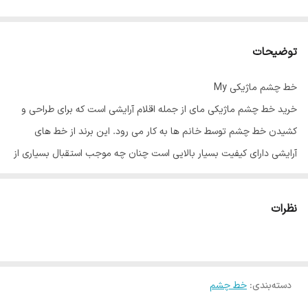
توضیحات
خط چشم ماژیکی My
خرید خط چشم ماژیکی مای از جمله اقلام آرایشی است که برای طراحی و
کشیدن خط چشم توسط خانم ها به کار می رود. این برند از خط های
آرایشی دارای کیفیت بسیار بالایی است چنان چه موجب استقبال بسیاری از
وارد کنندگان لوازم آرایشی قرار گرفته است. این خط چشم دارای ویژگی های
منحصر به فردی است که به برخی از آنان اشاره می گردد. ویژگی های خط
نظرات
چشم ماژیکی مای عموما چشم ماژیکی مای به خاطر ویژگی های بسیار
خوب آن میباشد.
خط چشم ماژیکی مای بسیار مشکی است بنابراین تنها جهت طراحی خط
دسته‌بندی
:
خط چشم
چشم مناسب می باشد. خط چشم ماژیکی مای دارای مجوز از سوی وزارت
بهداشت و سلامت و همچنین وزارت غذا و درمان می باشد. این خط چشم