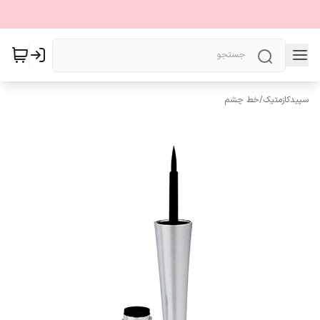
سپیدکازمتیک
/
خط چشم