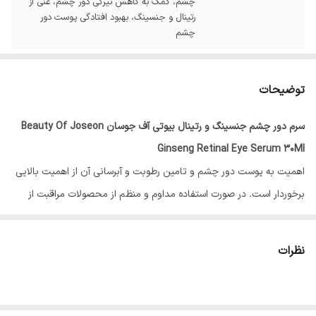
چشم، کمک به کاهش تیرگی دور چشم، غنی از
رتینال و جنسینگ، بهبود افتادگی پوست دور
چشم
توضیحات
سرم دور چشم جنسینگ و رتینال بیوتی آف جوسان Beauty Of Joseon
Ginseng Retinal Eye Serum 30Ml
اهمیت به پوست دور چشم و تامین رطوبت و آبرسانی آن از اهمیت بالایی
برخوردار است. در صورت استفاده مداوم و منظم از محصولات مراقبت از
پوست دورچشم ، علاوه ‌بر رفع مشکلاتی مانند: پیری پوست، تیرگی،
خشکی، و پف دور چشم، از چین و چروک‌های بیشتر در سنین بالاتر
نظرات
جلوگیری میشود و پوستی سالم و شاداب خواهیم داشت.
در دنیای مراقبت از پوست، محصولات دور چشم نقش مهمی در حفظ ظاهر
جوان و شاداب دارند. سرم دور چشم بیوتی آف جوسان با ترکیب قدرتمند