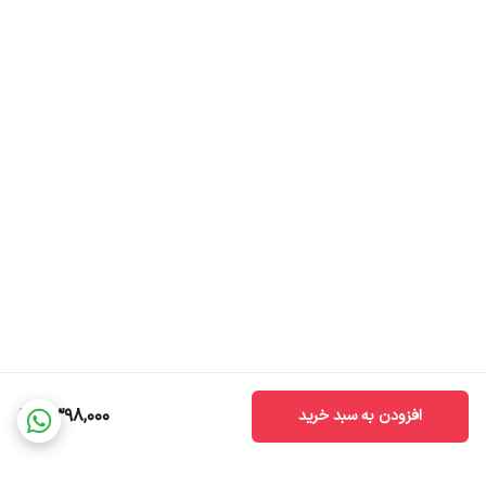
جوانساز و پیشگیری کننده از ایجاد چین و چروک
افزایش خاصیت ارتجاعی پوست
رطوبت رسانی و آبرسانی پوست دور چشم
کمک به کاهش تیرگی دور چشم
بهبود افتادگی پوست دور چشم
غنی از رتینال و جنسینگ
مناسب برای انواع پوست
روش استفاده:
شب ها 1 بار سرم را پمپ کرده و به صورت ضربه ای و یکنواخت روی
استخوان زیر چشم پخش کنید.
2,398,000
افزودن به سبد خرید