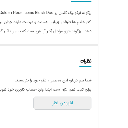
رژگونه آیکونیک گلدن رز Golden Rose Iconic Blush Duo
اکثر خانم ها طرفدار زیبایی هستند و دوست دارند جوان تر و
دهد . رژگونه جزو مراحل آخر آرایش است که بسیار تاثیر گ
یکی از پرکاربرد ترین انواع رژگونه های موجود در بازار رژ
کسانی که می خواهند رژگونه خریداری کنند , نوع پودری آن ر
از آنجایی که آرایش گونه ها تاثیر بسیار چشمگیری در زیبای
نظرات
آرایش می گذارد . درصورتی که رژگونه به درستی انتخاب نش
بی حال به نظر برسد.
شما هم درباره این محصول نظر خود را بنویسید.
اگر پوست چربی دارید رژگونه های پودری برای شما گزینه 
برای ثبت نظر، لازم است ابتدا وارد حساب کاربری خود شوید
محبوبیت خود را حفظ کرده اند.
افزودن نظر
رژگونه آیکونیک گلدن رز زیبایی گونه ها را چند برابر می ک
بسیار زیبا می باشد و مواد به کاربرد شده در ساخت این ر
رژگونه آیکونیک گلدن رز قابلیت استفاد بر روی انواع پو