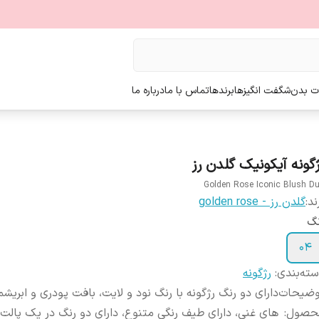
ت بدن
شگفت انگیزها
برندها
تماس با ما
درباره ما
ژگونه آیکونیک گلدن رز
Golden Rose Iconic Blush D
ند:
گلدن رز - golden rose
نگ
04
ته‌بندی
:
رژگونه
وضیحات
دارای دو رنگ رژگونه با رنگ نود و لایت، بافت پودری و ابریشم
حصول
:
های غنی، دارای طیف رنگی متنوع، دارای دو رنگ در یک پالت،