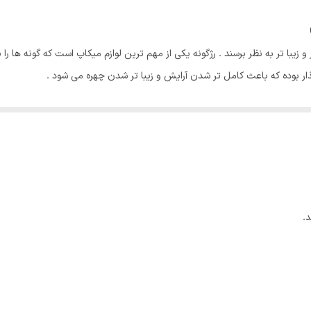
 زیبا تر به نظر برسند . رژگونه یکی از مهم ترین لوازم میکاپ است که گونه ها را 
ذار بوده که باعث کامل تر شدن آرایش و زیبا تر شدن چهره می شود .
گونه های پودری هستند. این رژگونه ها به دلیل تنوع رنگی بالا و استفاده آسان در 
ا انتخاب می کنند .
ی و طراوت چهره دارد باید از یک رژگونه با رنگ مناسب برای آرایش گونه استفاده کر
ود و یا روی گونه به خوبی محو نشود , قطعا زیبایی چهره به شدت تحت تاثیر قر
مناسب تری هستند. این نوع رژگونه ها به نسبت مدل های دیگر پر کاربرد تر هست
.
ند بافت سبک و ابریشمی دارد و با رنگدانه های غنی دارد. رژگونه آیکونیک گلدن رز 
ژگونه از مواد معدنی بسیار عالی هستند که به راحتی بر روی پوست جذب می شوند 
ست ها را دارد حتی برای کسانی که پوست صورتشان نسبت به بعضی رژگونه ها حسا