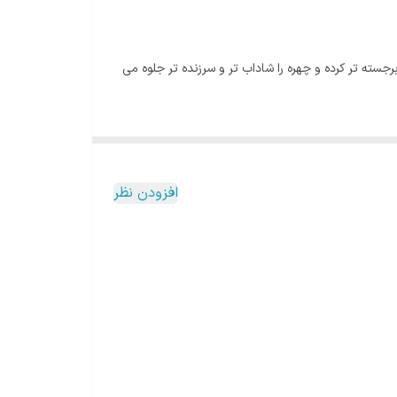
برجسته تر کرده و چهره را شاداب تر و سرزنده تر جلوه می
بین خانم ها بسیار محبوب هستند . به همین دلیل اکثر
د . چراکه این موضوع تاثیر بسیار زیادی در زیبایی چهره و
افزودن نظر
ار می گیردو گاهی ممکن است چهره افراد خسته و یا کدر و
ند و با گذشت سالیان و ارائه محصولات جدید تر همچنان
متناسب با انواع سلیقه ها می باشد هر پالت دارای دو رنگ
و رنگ دهی بسیار خوبی دارند.
س است این رژگونه دو رنگ انتخاب بسیار مناسبی