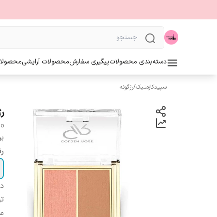
دسته‌بندی محصولات
پیگیری سفارش
محصولات آرایشی
محصولا
سپیدکازمتیک
/
رژگونه
ر
uo
بر
ر
دس
ت
م