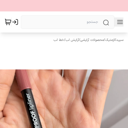
سپیدکازمتیک
/
محصولات آرایشی
/
آرایش لب
/
خط لب