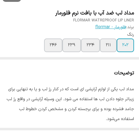
مداد لب ضد آب با بافت نرم فلورمار
FLORMAR WATREPROOF LIP LINER
برند:
فلورمار - flormar
رنگ
246
239
234
211
202
توضیحات
مداد لب یکی از لوازم آرایشی ای است که در کنار رژ لب و یا به تنهایی برای
زیباتر جلوه دادن لب ها استفاده می شود. این وسیله آرایشی در واقع رژ لب
جامد فشرده بوده و برای برجسته کردن و مشخص کردن خطوط لب
استفاده می‌شود.
مداد لب ها با توجه به ترکیبات داخلی خود می توانند دارای خواص برای
لب شما نیز باشند. از این رو باید در هنگام خرید به ترکیبات داخلی و سازگار