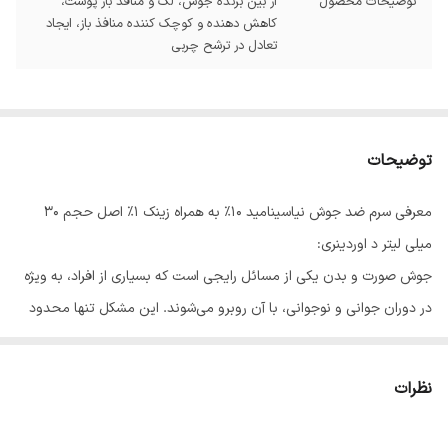
توضیحات محصول
از بین برنده جوش، لک و منافذ باز پوست،
کاهش دهنده و کوچک کننده منافذ باز، ایجاد
تعادل در ترشح چربی
توضیحات
معرفی سرم ضد جوش نیاسینامید 10% به همراه زینک 1% اصل حجم 30
میلی لیتر د اوردینری:
جوش صورت و بدن یکی از مسائل رایجی است که بسیاری از افراد، به ویژه
در دوران جوانی و نوجوانی، با آن روبرو می‌شوند. این مشکل تنها محدود
به این دوره‌های سنی نیست و ممکن است در هر سنی اتفاق بیفتد.
جوش‌های پوستی عوامل مختلفی دارند، از جمله افزایش چربی طبیعی
نظرات
پوست. استفاده از سرم نیاسینامید اوردینری می‌تواند با ایجاد تعادل در
ترشح چربی و تأثیر بر غدد مولد چربی، به کاهش جوش‌های پوستی کمک