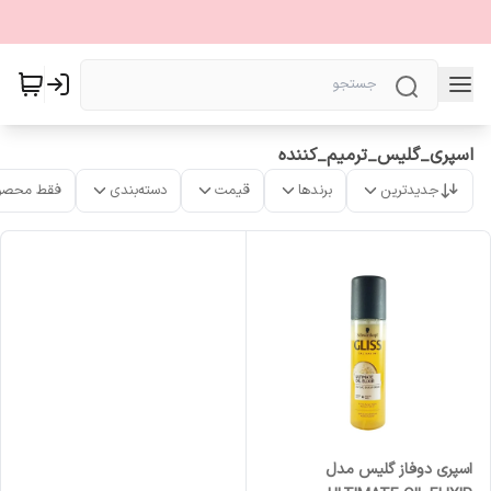
اسپری_گلیس_ترمیم_کننده
جدیدترین
برندها
قیمت
دسته‌بندی
فقط محصو
اسپری دوفاز گلیس مدل