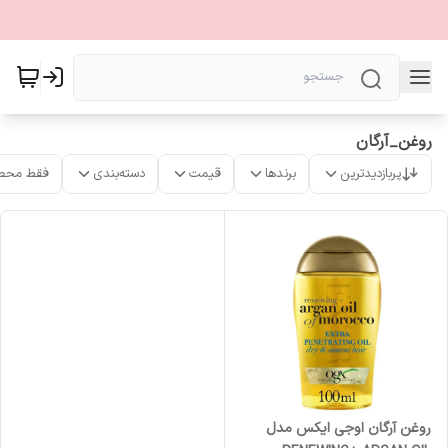
روغن_آرگان
پربازدیدترین
برندها
قیمت
دسته‌بندی
فقط محص
روغن آرگان اوجی ایکس مدل