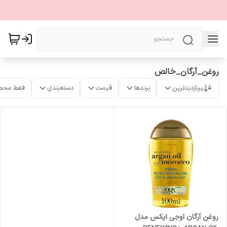
روغن_آرگان_خالص
پربازدیدترین
برندها
قیمت
دسته‌بندی
فقط محص
روغن آرگان اوجی ایکس مدل