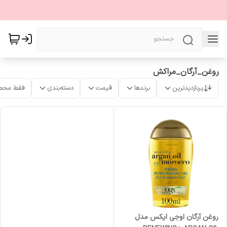
روغن_آرگان_مراکش
پربازدیدترین
برندها
قیمت
دسته‌بندی
فقط محص
روغن آرگان اوجی ایکس مدل