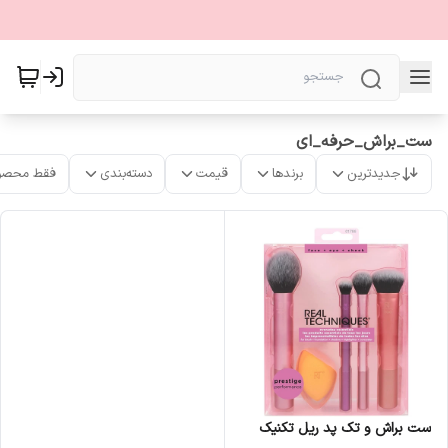
ست_براش_حرفه_ای
جدیدترین
برندها
قیمت
دسته‌بندی
فقط محصو
ست براش و تک پد ریل تکنیک