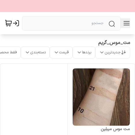
مت_موس_گریم
جدیدترین
برندها
قیمت
دسته‌بندی
فقط محصو
مت موس میبلین