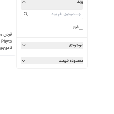
برند
فیتو
قرص مک
Phyto
موجودی
ناموجو
محدوده قیمت