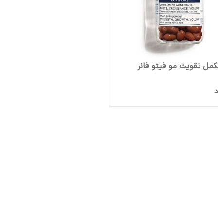
مل تقویت مو فیتو فانر
د