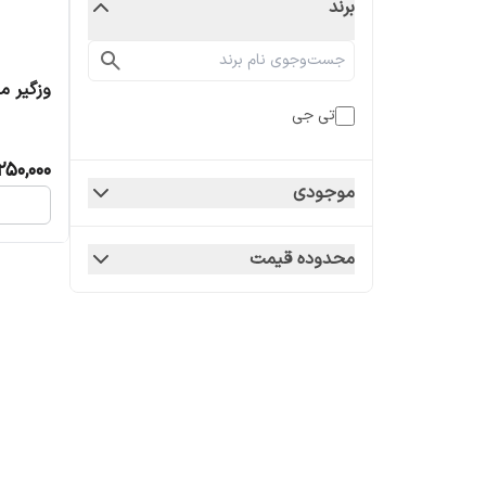
برند
وزگیر م
تی جی
250,000
موجودی
محدوده قیمت