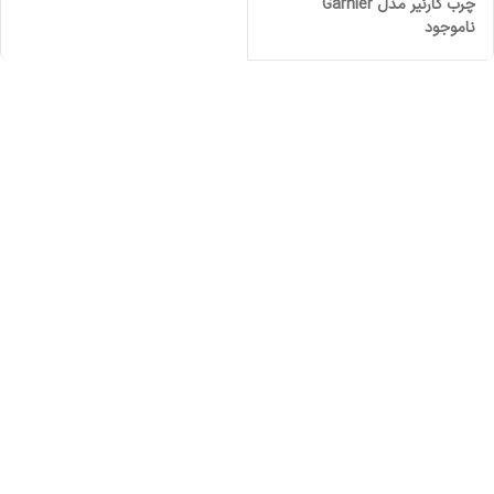
چرب گارنیر مدل Garnier
ناموجود
charcoal cleansing gel for oily
skin