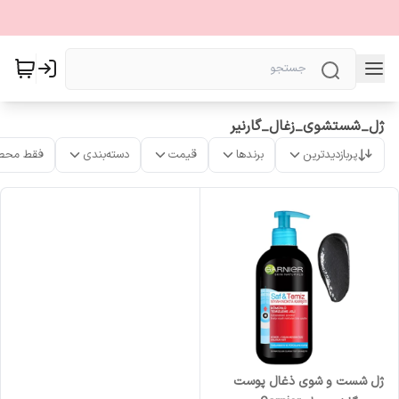
ژل_شستشوی_زغال_گارنیر
پربازدیدترین
برندها
قیمت
دسته‌بندی
فقط محص
ژل شست و شوی ذغال پوست