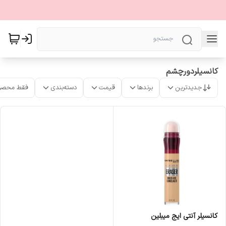
کانسیلردورچشم
جدیدترین
برندها
قیمت
دسته‌بندی
فقط محصو
كانسیلر آنتی ایج میبلین