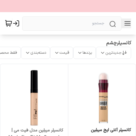
کانسیلرچشم
جدیدترین
برندها
قیمت
دسته‌بندی
فقط محصو
كانسیلر آنتی ایج میبلین
کانسیلر میبلین مدل فیت می |