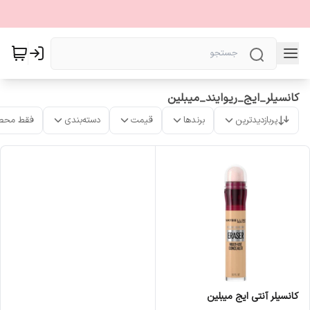
کانسیلر_ایج_ریوایند_میبلین
پربازدیدترین
برندها
قیمت
دسته‌بندی
فقط محص
كانسیلر آنتی ایج میبلین