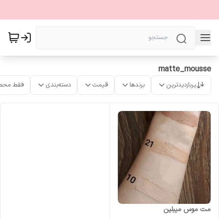
matte_mousse
پربازدیدترین
برندها
قیمت
دسته‌بندی
فقط محص
مت موس میبلین