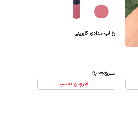
رژ لب مدادی گابرینی
325,000
افزودن به سبد