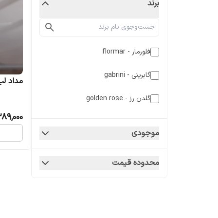
برند
فلورمار - flormar
گابرینی - gabrini
مداد لب
گلدن رز - golden rose
89,000
موجودی
محدوده قیمت