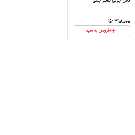
برس چوبی بامبو چینی
398,000
افزودن به سبد