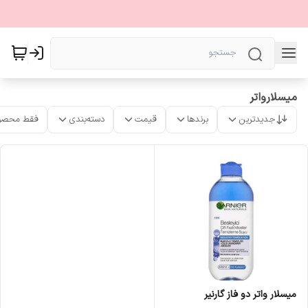
میسلارواتر
جدیدترین
برندها
قیمت
دسته‌بندی
فقط محصو
میسلار واتر دو فاز گارنیر