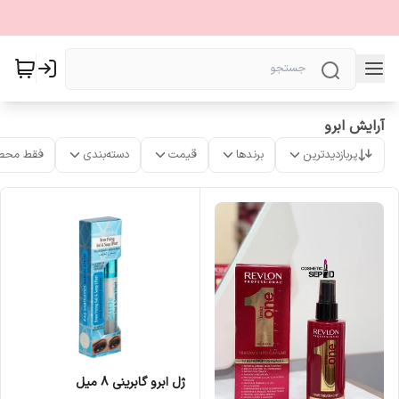
آرایش ابرو
پربازدیدترین
برندها
قیمت
دسته‌بندی
فقط محص
ژل ابرو گابرینی 8 میل