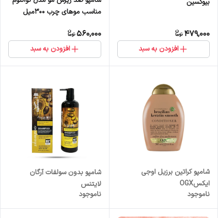
شامپو ضد ریزش مو مدل کوانتوم
بیوکسین
مناسب موهای چرب 300میل
بیوکسین
560,000
479,000
افزودن به سبد
افزودن به سبد
شامپو کراتین برزیل اوجی
شامپو بدون سولفات آرگان
ایکسOGX
لایتنس
ناموجود
ناموجود