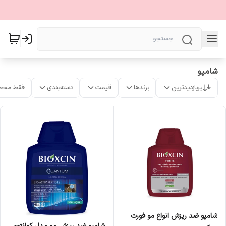
شامپو
پربازدیدترین
برندها
قیمت
دسته‌بندی
فقط محص
شامپو ضد ریزش انواع مو فورت