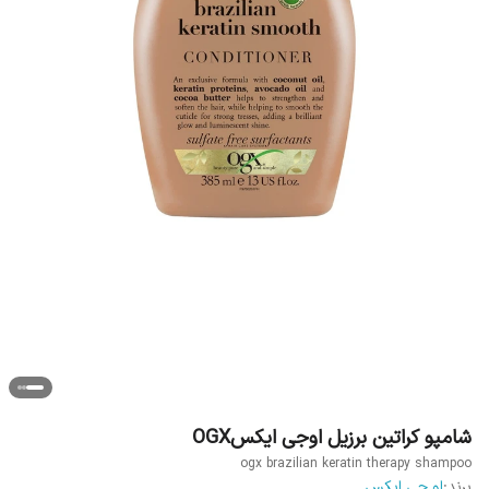
شامپو کراتین برزیل اوجی ایکسOGX
ogx brazilian keratin therapy shampoo
برند:
او جی ایکس