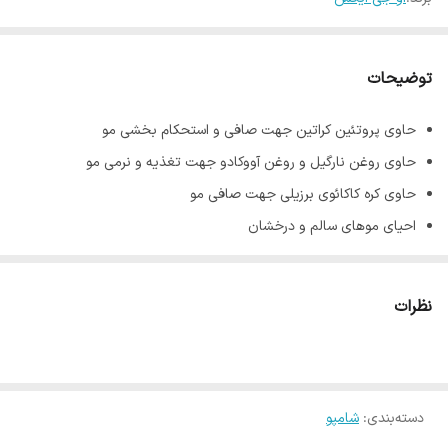
توضیحات
حاوی پروتئین کراتین جهت صافی و استحکام بخشی مو
حاوی روغن نارگیل و روغن آووکادو جهت تغذیه و نرمی مو
حاوی کره کاکائوی برزیلی جهت صافی مو
احیای موهای سالم و درخشان
بدون سولفات
تامین رطوبت و افزایش لطافت و انعطاف پذیری مو
نظرات
تغذیه و تقویت و صاف شدن تارهای فر و یا موج دار
جلوگیری از خشکی ،موخوره ، زبری و ضعیف شدن مو
کمک به رشد سریع موها ، ضخیم تر و قوی تر شدن تار های مو
دسته‌بندی
:
شامپو
مناسب برای انواع مو