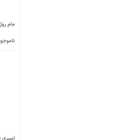
مام رول
ناموجو
اسپری ض