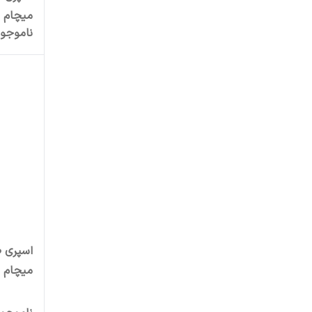
میچام
ناموجو
اسپری ض
میچام