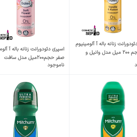
ودورانت زنانه باله آ آلومینیوم
اسپری دئودورانت زنانه باله آ آلوم
صفر حجم ۲۰۰ میل مدل وانیل و
صفر حجم200میل مدل سافت
د
ناموجود
فلاورBalea Soft Flower