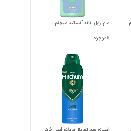
مام رول زنانه آنسکند میچام
ناموجود
اسپری ضد تعریق مردانه آیس فرش