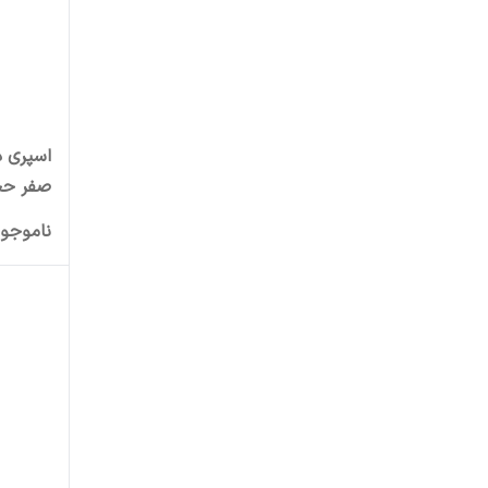
اسپری دئ
نارگیل Vanille & Kokos
ناموجو