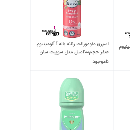
اسپری دئودورانت زنانه باله آ آلومینیوم
ینیوم
صفر حجم200میل مدل سوییت سان
شاین Balea Sweet Sunshine
ناموجود