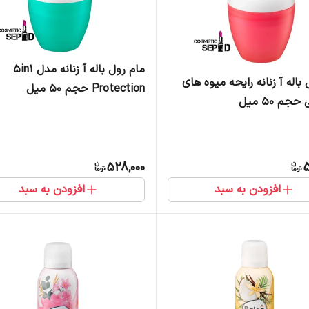
مام رول باله آ زنانه مدل 5in1
باله آ زنانه رایحه میوه های
Protection حجم 50 میل
جم 50 میل
528,000
5
افزودن به سبد
افزودن به سبد