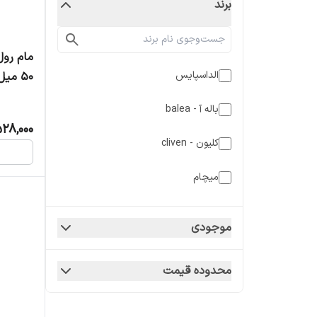
برند
الداسپایس
۵۰ میل
باله آ - balea
28,000
کلیون - cliven
میچام
موجودی
محدوده قیمت