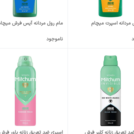
 مردانه اسپرت میچام
مام رول مردانه آیس فرش میچام
د
ناموجود
د تعریق زنانه کلیر فرش
اسپری ضد تعریق زنانه پاور فرش