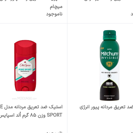
میچام
د
ناموجود
د تعریق مردانه پیور انرژی
استیک ضد
SPORT وزن 85 گرم اُلد اسپایس