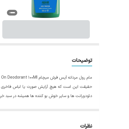
توضیحات
مام رول مردانه آیس فرش میچام Mitchum Ice Fresh Roll On Deodorant 100Ml
حقیقت این است که هیچ آرایش صورت یا لباس فاخری به 
دئودورانت ها و سایر خوش بو کننده ها همیشه در سبد خری
مام ها محصولاتی هستند که می توانند تعریق زیاد بدن را
با گرم شدن هوا و بالا رفتن میزان تعریق بدن اهمیت است
خيسی بر روی لباس هایمان را دوست نداریم.
نظرات