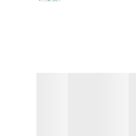
لکه باعث مخلوط شدن رایحه محصول با بوی تعریق و بد تر
هتر است تراشیده شود.
یق زیربغل و ایجاد بوی بد جلوگیری می کند.
 میچام دارای تکنولوژی محافظت سه گانه در برابر بوی بد عرق ناشی از گرما،