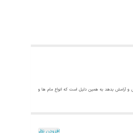
 و آرامش بدهد به همین دلیل است که انواع مام ها و
رند.
 داشتن حسی از تعریق, بوی ناخوشایند بدن و رد پايی از
افزودن نظر