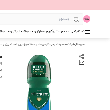
دسته‌بندی محصولات
پیگیری سفارش
محصولات آرایشی
محصولا
سپیدکازمتیک
/
محصولات بدن
/
دئودورانت و ضدتعریق
/
رول ضد تعریق و ما
م
Ml
بر
دس