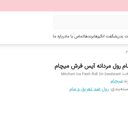
ت بدن
شگفت انگیزها
برندها
تماس با ما
درباره ما
م
ام رول مردانه آیس فرش میچام
Mitchum Ice Fresh Roll On Deodorant 100
ند:
میچام
ته‌بندی
:
رول ضد تعریق و مام