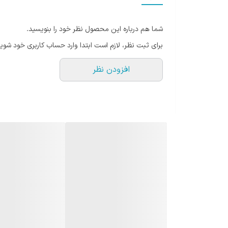
به همین دلیل است كه در اینگونه مواقع يكی از محصولات به
نکات مهم در استفاده از مام:
شما هم درباره این محصول نظر خود را بنویسید.
به هیچ عنوان از مام ها و خوشبو کننده ها روی پوست
برای ثبت نظر، لازم است ابتدا وارد حساب کاربری خود شوید
شدن این بوی نامطبوع می شود.
افزودن نظر
وجود موی زائد در ناحیه زیر بغل باعث می شود تجمع ب
اگر مام شما 48 ساعته است تا 2 روز و اگر 72 ساعته است تا 3 روز بعد میتوانید آن را تمدید کنید.
مام رول مردانه آیس فرش میچام دارای جدیدترین تکلنولوژ
مام رول مردانه آیس فرش میچام با 48 ساعت ماندگاری از ایجاد بوی بد جلوگیری می کند و همچنین باعث حساسیت نمی شود.
مام
تحرک و استرس است.
رایحه ملایم و خنک این رول، احساس تمیزی و آسودگی کام
ویژگی های مام رول مردانه آیس فرش میچام :
دارای فناوری 3 گانه
جلوگیری از تعریق بر اثر گرما، استرس و حرکت