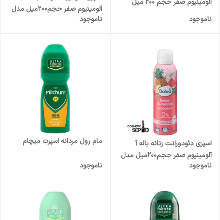
آلومینیوم صفر حجم ۲۰۰ میل
آلومینیوم صفر حجم200میل مدل
مدل وانیل و نارگیل Vanille &
ناموجود
ناموجود
سافت فلاورBalea Soft Flower
Kokos
مام رول مردانه اسپرت میچام
اسپری دئودورانت زنانه باله آ
آلومینیوم صفر حجم200میل مدل
ناموجود
ناموجود
سوییت سان شاین Balea
Sweet Sunshine