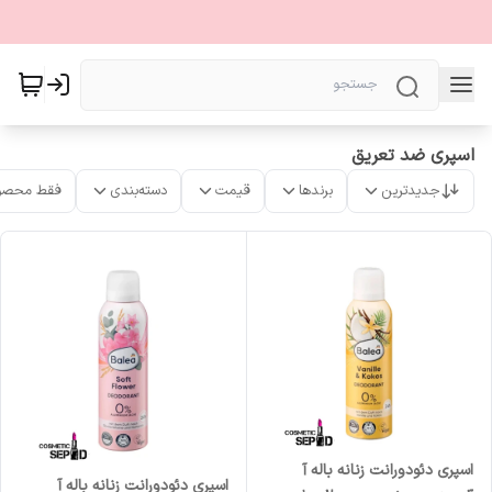
اسپری ضد تعریق
جدیدترین
برندها
قیمت
دسته‌بندی
فقط محصو
اسپری دئودورانت زنانه باله آ
اسپری دئودورانت زنانه باله آ