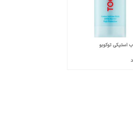
 استیکی توکوبو
د