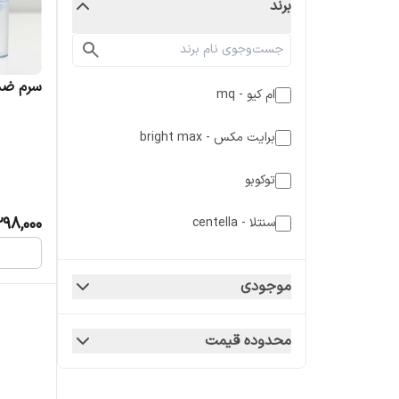
برند
سرم ضد 
ام کیو - mq
برایت مکس - bright max
توکوبو
298,000
سنتلا - centella
موجودی
محدوده قیمت