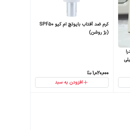
کرم ضد آفتاب بایوتچ ام کیو SPF50
(بژ روشن)
را
رایت مکس 50 میلی
1,020,000
افزودن به سبد