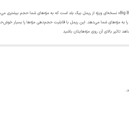
ریمل حجم‌دهنده ایزادورا «Isadora» مدل «Big Bold Extreme» نسخه‌ای ویژه از ریمل بیگ بلد است که به مژه‌
 به مژه‌های شما می‌دهد. این ریمل با قابلیت حجم‌دهی مژه‌ها را بسیار خوش‌حا
هد تاثیر بالای آن روی مژه‌هایتان باشید
ه است و برسی منحصربه‌فرد دارد که تمام مژه‌ها حتی مژه‌های ریز گوشه‌ی چشم را
این ریمل مورد تایید متخصصان پوست است و به چشم و مژه های شما آسیب نمی‌رسا
زمینه لوازم آرایشی به جهان عرضه کرده است.
.