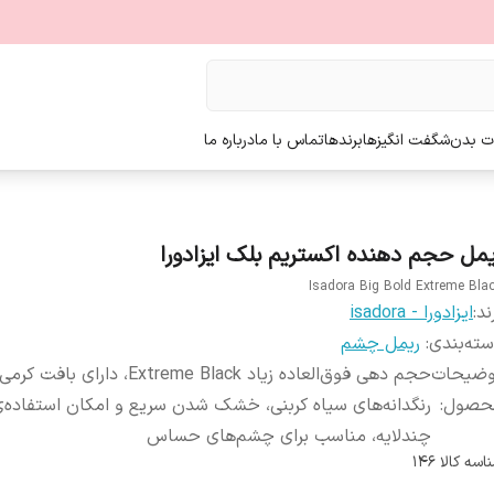
ت بدن
شگفت انگیزها
برندها
تماس با ما
درباره ما
یمل حجم دهنده اکستریم بلک ایزادورا
Isadora Big Bold Extreme Bla
ند:
ایزادورا - isadora
ته‌بندی
:
ریمل چشم
وضیحات
حجم دهی فوق‌العاده زیاد Extreme Black، دارا
حصول
:
رنگدانه‌های سیاه کربنی، خشک شدن سریع و امکان استفاده‌
چندلایه، مناسب برای چشم‌های حساس
اسه کالا
146