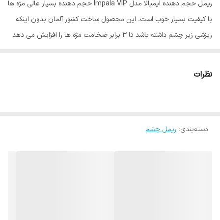
ریمل حجم دهنده ایمپالا مدل Impala VIP حجم دهنده بسیار عالی مژه ها
با کیفیت بسیار خوب است. این محصول ساخت کشور آلمان بدون اینکه
ریزشی زیر چشم داشته باشد تا 3 برابر ضخامت مژه ها را افزایش می دهد
و جلوه ای بسیار زیبا به چشم هایتان می دهد.
بالاترين رضايت در بين ريمل هاي موجود
نظرات
حجم دهي فوق العاده بالا
دارای برس بزرگ خاص
حاوی رنگدانه های بسیار قوی
دسته‌بندی
:
ریمل چشم
فرمولاسيون مناسب حتي چشمان حساس
15 ميل