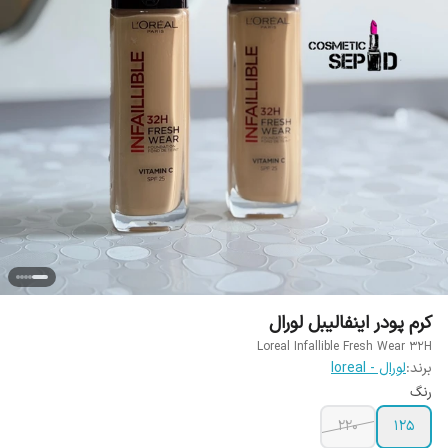
کرم پودر اينفاليبل لورال
Loreal Infallible Fresh Wear 32H
برند:
لورال - loreal
رنگ
220
۱۲۵