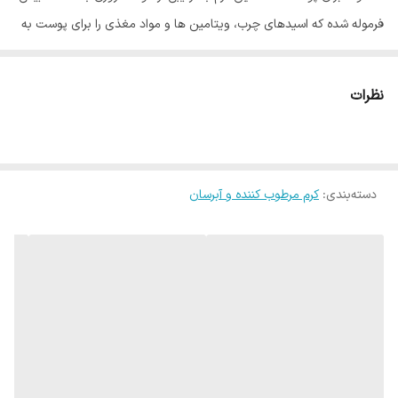
فرموله شده که اسیدهای چرب، ویتامین ها و مواد مغذی را برای پوست به
همراه دارد و علاوه بر حفظ رطوبت از پوست در برابر تهاجمات خارجی نیز
محافظت می کند.
نظرات
این کرم یک مرطوب کننده قدرتمند برای پوست است که می توان از آن به
عنوان ماسک رطوبت رسان نیز استفاده کرد و پوست به کمک آن نرم، حجیم
و شاداب می شود. کرم مرطوب کننده چند منظوره امبریولیس پوست را به
دسته‌بندی
:
کرم مرطوب کننده و آبرسان
خوبی برای آرایش آماده می کند و در نهایت نیز به کمک همین محصول می
توان آرایش را از روی پوست به خوبی تمیز کرد.
با تهیه کرم مرطوب کننده چند منظوره امبریولیس نه تنها از خرید آبرسان بی
نیاز خواهید شد، بلکه به یک محصول قدرتمند دسترسی خواهید داشت که
بعد از اصلاح پوست را نرم و لطیف می کند و خواص مراقبتی کاملی برای
بعد از قرار گرفتن در معرض نور خورشید برایتان به همراه خواهد داشت.
ترکیبات کلیدی کرم چند منظوره امبریولیس به قرار زیر است:
شی باتر: این کره سرشار از مواد مغذی پوست است و باعث نرم تر شدن