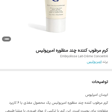
کرم مرطوب کننده چند منظوره امبریولیس
Embryolisse Lait-Crème Concentrè
برند:
امبریولیس
توضیحات
ابرسان امبرلیوس
کرم مرطوب کننده چند منظوره امبریولیس یک محصول مغذی با 6 کاربرد
متفاوت برای پوست است. این کرم با ترکیبی از مواد ضروری با منشا طبیعی