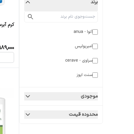
برند
کرم آبر
آنوا - anua
امبریولیس
989,000
سراوی - cerave
سنت ایوز
سنت ایوز - stives
موجودی
سیمپل
محدوده قیمت
سیمپل - simple
کلینیک