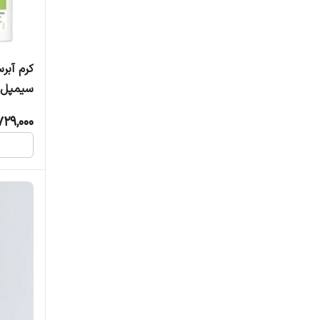
کلینیک - clinique
کلیون
کرم آبر
سیمپل
کوزارکس
729,000
کوزارکس - cosrx
لورال
لورال - loreal
مدی کیوب
مدی کیوب - medicube
نامبوزین