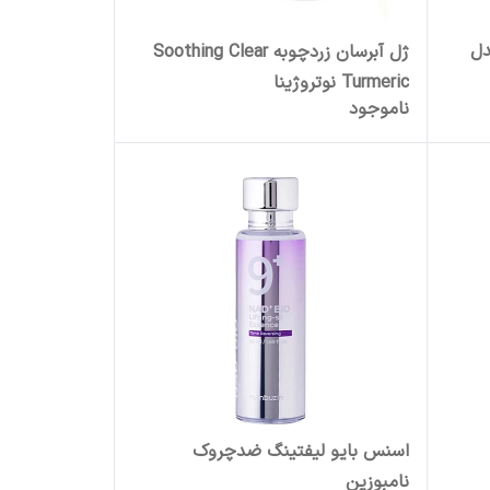
دل
ژل آبرسان زردچوبه Soothing Clear
Turmeric نوتروژینا
ناموجود
اسنس بایو لیفتینگ ضدچروک
نامبوزین