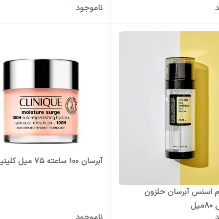
د
ناموجود
آبرسان 100 ساعته 75 میل کلینیک
م اسنس آبرسان حلزون
یل
د
ناموجود