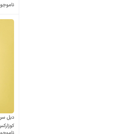
ناموجو
دبل سر
کوزارکس 80م
ناموجو