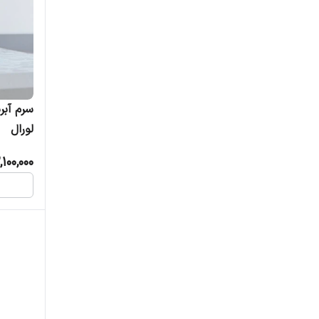
نوتروژینا
سرم آب
لورال
,100,000