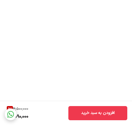
مناسب برای پوست حساس
بهبود وضعیت کلی پوست
نرم و صاف کننده پوست
رفع خشکی، پوسته پوسته شدن و احساس زبری و کشیدگی در پوست
بافت سبک کرمی با قدرت جذب عالی
بدون ایجاد چسبندگی یا رد چربی روی پوست
بدون عطر، الکل، پارابن، فتالات، سولفات
بدون ایجاد التهاب و حساسیت زایی در پوست صورت
قابل استفاده در زیر ضد آفتاب و محصولات آرایشی
فاقد چربی (oil free)
فاقد پارابن، عطر و رنگ مصنوعی، تالک، سولفات و فتالات
9
%
4,500,000
بدون مواد تحریک کننده و حساسیت‌زا
افزودن به سبد خرید
4,090,000
روش استفاده:
از این محصول می‌توانید صبح‌ها یا شب‌ها در روتین مراقبتی پوستتان و بر