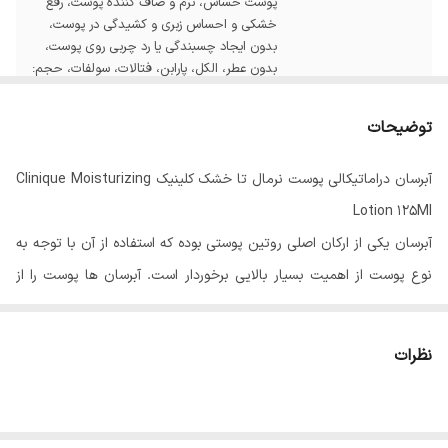
پوست حساس، نرم و صاف کننده پوست، رفع
خشکی و احساس زبری و کشیدگی در پوست،
بدون ایجاد چسبندگی یا رد چربی روی پوست،
بدون عطر، الکل، پارابن، فتالات، سولفات، حجم:
125 میل
توضیحات
آبرسان دراماتیکالی پوست نرمال تا خشک کلینیک Clinique Moisturizing
Lotion 125Ml
آبرسان یکی از ارکان اصلی روتین پوستی بوده که استفاده از آن با توجه به
نوع پوست از اهمیت بسیار بالایی برخوردار است. آبرسان ها پوست را از
خشکی و کشیدگی بعد از شستشو نجات داده و مانند سدی از پوست در
برابر آسیب های محیطی و رادیکال های آزاد محافظت می کنند.
نظرات
استفاده از آبرسان مناسب علاوه بر هیدراته کردن و ایجاد حس شادابی و
طراوت در پوست, با ایجاد خاصیت کشسانی و انعطاف پذیری در پوست
سبب کاهش روند پیری پوست و جلوگیری از ایجاد چین و چروک در پوست