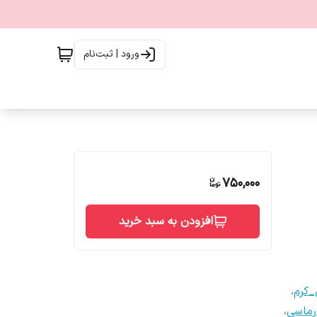
ورود | ثبت‌نام
750,000
افزودن به سبد خرید
_کرم
،
رماسی
،