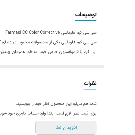
توضیحات
سی سی کرم فارماسی Farmasi CC Color Corrective
سی سی کرم فارماسی یکی از محصولات محبوب در دنیای آر
این کرم با فرمولاسیون خاص خود، به طور همزمان چندین 
سی سی کرم فارماسی به گونه‌ای طراحی شده است که برای 
احساس سنگینی ایجاد نمی‌کند. همچنین، فرمول ضد جوش آن
یکی از ویژگی‌های بارز سی سی کرم فارماسی، پوشانندگی م
نظرات
پوستی بی‌عیب و نقص دست یافت. علاوه بر این، حاوی ویتامین B3 است که به درخشان شدن پوست کمک می‌کند و باعث افزایش لطافت 
شما هم درباره این محصول نظر خود را بنویسید.
است. همچنین، این کرم حاوی عصاره جو است که به تقویت 
برای ثبت نظر، لازم است ابتدا وارد حساب کاربری خود شوید
این کرم غنی شده با کلاژن و روغن آرگان است که به کا
افزودن نظر
انعطاف‌پذیری و سفتی پوست عمل می‌کند، در حالی که روغن