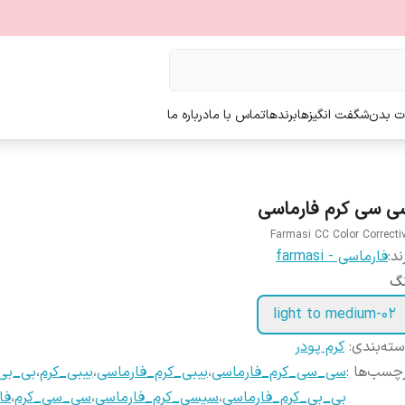
ت بدن
شگفت انگیزها
برندها
تماس با ما
درباره ما
ی سی کرم فارماسی
Farmasi CC Color Correcti
ند:
فارماسی - farmasi
نگ
02-light to medium
ته‌بندی
:
کرم پودر
چسب‌ها :
سی_سی_کرم_فارماسی
،
بیبی_کرم_فارماسی
،
بیبی_کرم
،
بی_بی
بی_بی_کرم_فارماسی
،
سیسی_کرم_فارماسی
،
سی_سی_کرم
،
فا