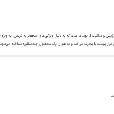
ایش و مراقبت از پوست است که به دلیل ویژگی‌های منحصر به فردش، به ویژه ب
نیاز پوست را برطرف می‌کند و به عنوان یک محصول چندمنظوره شناخته می‌شود.
انواع پوست، به ویژه پوست‌های چرب و مختلط، مناسب باشد. این کرم با بافت 
 به جلوگیری از ایجاد جوش و آکنه کمک می‌کند، که این ویژگی برای افرادی ب
ناسب آن است. این کرم قادر است عیوب پوست را به خوبی پوشش دهد و رنگ پوست 
و نرمی آن می‌شود.
سی سی کرم فارماسی دارای SPF25 است که از پوست در برابر اشعه‌های مضر UV محافظت می‌کند. این ویژ
و ترمیم پوست کمک می‌کند و رطوبت لازم را به آن می‌رساند.
.
هش خطوط چین و چروک کمک می‌کند و باعث جوان‌تر به نظر رسیدن پوست می‌شود.
 آرگان با خواص مرطوب‌کنندگی خود، نرمی و لطافت را به پوست بازمی‌گرداند.