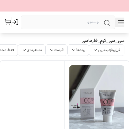
سی_سی_کرم_فارماسی
پربازدیدترین
برندها
قیمت
دسته‌بندی
فقط محص