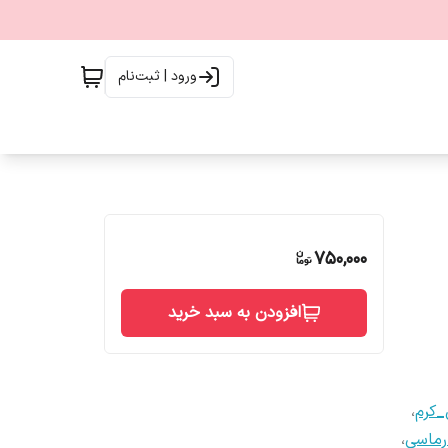
ورود | ثبت‌نام
750,000
افزودن به سبد خرید
_کرم
،
رماسی
،