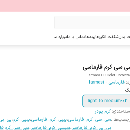
ت بدن
شگفت انگیزها
برندها
تماس با ما
درباره ما
ی سی کرم فارماسی
Farmasi CC Color Correcti
ند:
فارماسی - farmasi
نگ
02-light to medium
ته‌بندی
:
کرم پودر
چسب‌ها :
سی_سی_کرم_فارماسی
،
بیبی_کرم_فارماسی
،
بیبی_کرم
،
بی_بی
بی_بی_کرم_فارماسی
،
سیسی_کرم_فارماسی
،
سی_سی_کرم
،
فا