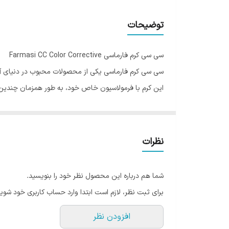
توضیحات
سی سی کرم فارماسی Farmasi CC Color Corrective
سی سی کرم فارماسی یکی از محصولات محبوب در دنیای آر
این کرم با فرمولاسیون خاص خود، به طور همزمان چندین 
سی سی کرم فارماسی به گونه‌ای طراحی شده است که برای 
احساس سنگینی ایجاد نمی‌کند. همچنین، فرمول ضد جوش آن
یکی از ویژگی‌های بارز سی سی کرم فارماسی، پوشانندگی م
نظرات
پوستی بی‌عیب و نقص دست یافت. علاوه بر این، حاوی ویتامین B3 است که به درخشان شدن پوست کمک می‌کند و باعث افزایش لطافت 
شما هم درباره این محصول نظر خود را بنویسید.
است. همچنین، این کرم حاوی عصاره جو است که به تقویت 
برای ثبت نظر، لازم است ابتدا وارد حساب کاربری خود شوید
این کرم غنی شده با کلاژن و روغن آرگان است که به کا
افزودن نظر
انعطاف‌پذیری و سفتی پوست عمل می‌کند، در حالی که روغن