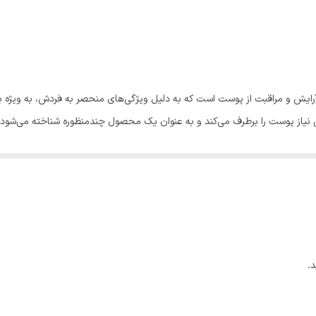
ایش و مراقبت از پوست است که به دلیل ویژگی‌های منحصر به فردش، به ویژه ب
نیاز پوست را برطرف می‌کند و به عنوان یک محصول چندمنظوره شناخته می‌شود.
انواع پوست، به ویژه پوست‌های چرب و مختلط، مناسب باشد. این کرم با بافت 
 به جلوگیری از ایجاد جوش و آکنه کمک می‌کند، که این ویژگی برای افرادی ب
ناسب آن است. این کرم قادر است عیوب پوست را به خوبی پوشش دهد و رنگ پوست 
و نرمی آن می‌شود.
سی سی کرم فارماسی دارای SPF25 است که از پوست در برابر اشعه‌های مضر UV محافظت می‌کند. این ویژ
و ترمیم پوست کمک می‌کند و رطوبت لازم را به آن می‌رساند.
.
هش خطوط چین و چروک کمک می‌کند و باعث جوان‌تر به نظر رسیدن پوست می‌شود.
 آرگان با خواص مرطوب‌کنندگی خود، نرمی و لطافت را به پوست بازمی‌گرداند.