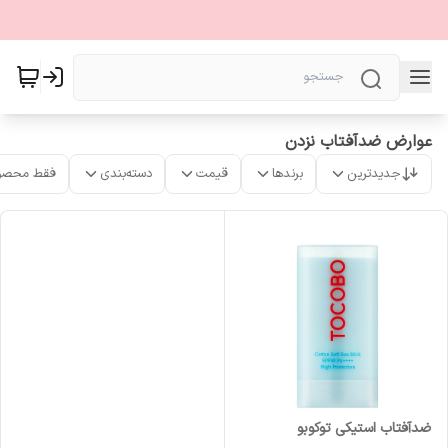
عوارض ضدآفتاب نزدن
جدیدترین
برندها
قیمت
دسته‌بندی
فقط محصو
ضدآفتاب استیکی توکوبو