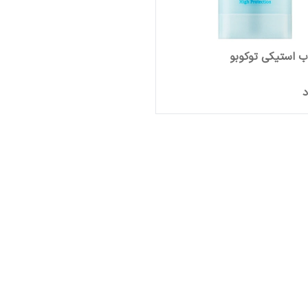
 استیکی توکوبو
د